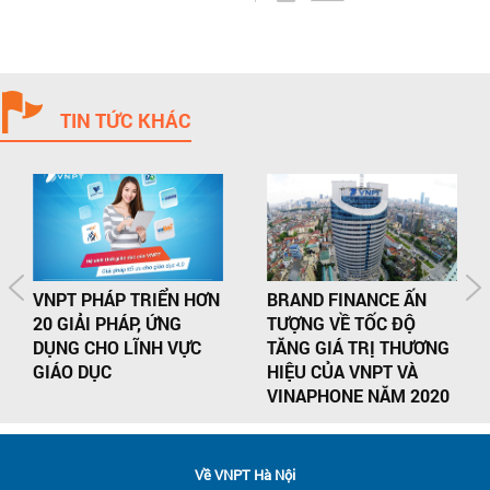
TIN TỨC KHÁC
VNPT PHÁP TRIỂN HƠN
BRAND FINANCE ẤN
20 GIẢI PHÁP, ỨNG
TƯỢNG VỀ TỐC ĐỘ
DỤNG CHO LĨNH VỰC
TĂNG GIÁ TRỊ THƯƠNG
GIÁO DỤC
HIỆU CỦA VNPT VÀ
VINAPHONE NĂM 2020
Về VNPT Hà Nội