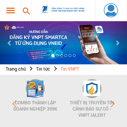
Previous
Nex
Trang chủ
Tin tức
Tin VNPT
COMBO THÀNH LẬP
THIẾT BỊ TRUYỀN TIN
DOANH NGHIỆP 399K
CẢNH BÁO SỰ CỐ -
VNPT IALERT