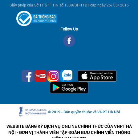
Giấy phép của Sở TT & TT HN số 1839/GP-TTĐT cấp ngày 25/ 05/ 2016
Follow Us
© 2019 - Bản quyền thuộc về VNPT Hà Nội
WEBSITE ĐĂNG KÝ DỊCH VỤ ONLINE CHÍNH THỨC CỦA VNPT HÀ
NỘI - ĐƠN VỊ THÀNH VIÊN TẬP ĐOÀN BƯU CHÍNH VIỄN THÔNG