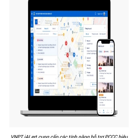
VNPT iALert cung cấp các tính năng hỗ trợ PCCC hiệu