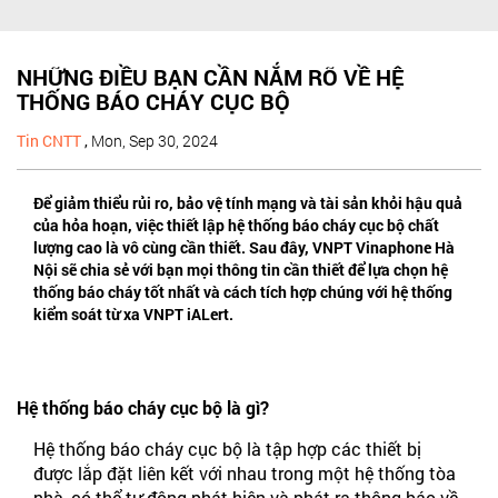
NHỮNG ĐIỀU BẠN CẦN NẮM RÕ VỀ HỆ
THỐNG BÁO CHÁY CỤC BỘ
Tin CNTT
,
Mon, Sep 30, 2024
Để giảm thiểu rủi ro, bảo vệ tính mạng và tài sản khỏi hậu quả
của hỏa hoạn, việc thiết lập hệ thống báo cháy cục bộ chất
lượng cao là vô cùng cần thiết. Sau đây, VNPT Vinaphone Hà
Nội sẽ chia sẻ với bạn mọi thông tin cần thiết để lựa chọn hệ
thống báo cháy tốt nhất và cách tích hợp chúng với hệ thống
kiểm soát từ xa VNPT iALert.
Hệ thống báo cháy cục bộ là gì?
Hệ thống báo cháy cục bộ là tập hợp các thiết bị
được lắp đặt liên kết với nhau trong một hệ thống tòa
nhà, có thể tự động phát hiện và phát ra thông báo về