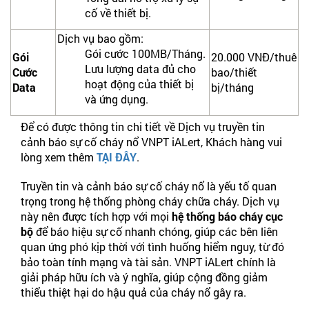
cố về thiết bị.
Dịch vụ bao gồm:
Gói cước 100MB/Tháng.
Gói
20.000 VNĐ/thuê
Lưu lượng data đủ cho
Cước
bao/thiết
hoạt động của thiết bị
Data
bị/tháng
và ứng dụng.
Để có được thông tin chi tiết về Dịch vụ truyền tin
cảnh báo sự cố cháy nổ VNPT iALert, Khách hàng vui
lòng xem thêm
TẠI ĐÂY
.
Truyền tin và cảnh báo sự cố cháy nổ là yếu tố quan
trọng trong hệ thống phòng cháy chữa cháy. Dịch vụ
này nên được tích hợp với mọi
hệ thống báo cháy cục
bộ
để báo hiệu sự cố nhanh chóng, giúp các bên liên
quan ứng phó kịp thời với tình huống hiểm nguy, từ đó
bảo toàn tính mạng và tài sản. VNPT iALert chính là
giải pháp hữu ích và ý nghĩa, giúp cộng đồng giảm
thiểu thiệt hại do hậu quả của cháy nổ gây ra.