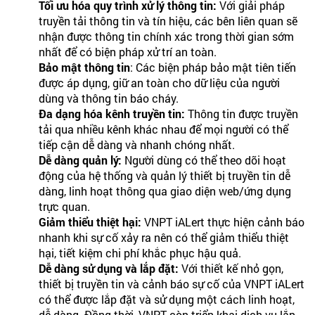
Tối ưu hóa quy trình xử lý thông tin:
Với giải pháp
truyền tải thông tin và tín hiệu, các bên liên quan sẽ
nhận được thông tin chính xác trong thời gian sớm
nhất để có biện pháp xử trí an toàn.
Bảo mật thông tin
: Các biện pháp bảo mật tiên tiến
được áp dụng, giữ an toàn cho dữ liệu của người
dùng và thông tin báo cháy.
Đa dạng hóa kênh truyền tin:
Thông tin được truyền
tải qua nhiều kênh khác nhau để mọi người có thể
tiếp cận dễ dàng và nhanh chóng nhất.
Dễ dàng quản lý:
Người dùng có thể theo dõi hoạt
động của hệ thống và quản lý thiết bị truyền tin dễ
dàng, linh hoạt thông qua giao diện web/ứng dụng
trực quan.
Giảm thiểu thiệt hại:
VNPT iALert thực hiện cảnh báo
nhanh khi sự cố xảy ra nên có thể giảm thiểu thiệt
hại, tiết kiệm chi phí khắc phục hậu quả.
Dễ dàng sử dụng và lắp đặt:
Với thiết kế nhỏ gọn,
thiết bị truyền tin và cảnh báo sự cố của VNPT iALert
có thể được lắp đặt và sử dụng một cách linh hoạt,
dễ dàng. Đồng thời, VNPT còn triển khai dịch vụ lắp