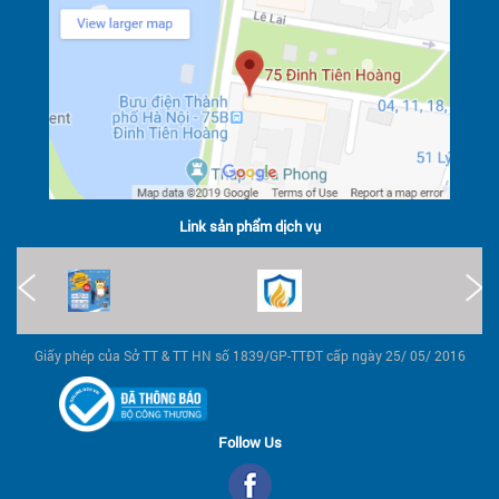
Link sản phẩm dịch vụ
Giấy phép của Sở TT & TT HN số 1839/GP-TTĐT cấp ngày 25/ 05/ 2016
Follow Us