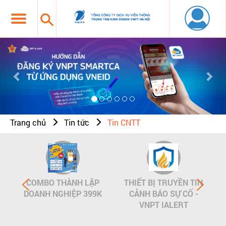
Previous
Nex
Trang chủ
Tin tức
Tin CNTT
COMBO THÀNH LẬP
THIẾT BỊ TRUYỀN TIN
DOANH NGHIỆP 399K
CẢNH BÁO SỰ CỐ -
VNPT IALERT