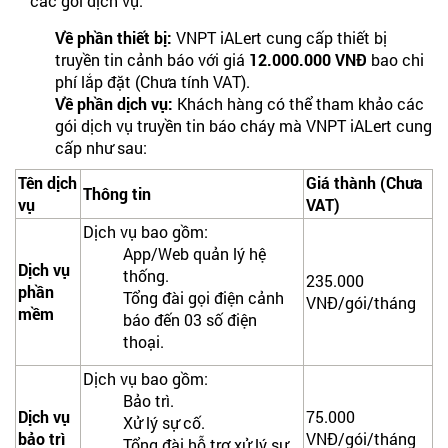
các gói dịch vụ:
Về phần thiết bị:
VNPT iALert cung cấp thiết bị
truyền tin cảnh báo với giá
12.000.000 VNĐ
bao chi
phí lắp đặt (Chưa tính VAT).
Về phần dịch vụ:
Khách hàng có thể tham khảo các
gói dịch vụ truyền tin báo cháy mà VNPT iALert cung
cấp như sau:
Tên dịch
Giá thành (Chưa
Thông tin
vụ
VAT)
Dịch vụ bao gồm:
App/Web quản lý hệ
Dịch vụ
thống.
235.000
phần
Tổng đài gọi điện cảnh
VNĐ/gói/tháng
mềm
báo đến 03 số điện
thoại.
Dịch vụ bao gồm:
Bảo trì.
Dịch vụ
75.000
Xử lý sự cố.
bảo trì
VNĐ/gói/tháng
Tổng đài hỗ trợ xử lý sự