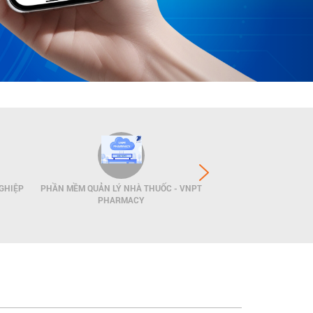
GHIỆP
PHẦN MỀM QUẢN LÝ NHÀ THUỐC - VNPT
GIẢI PHÁP QUẢN LÝ
PHARMACY
POS