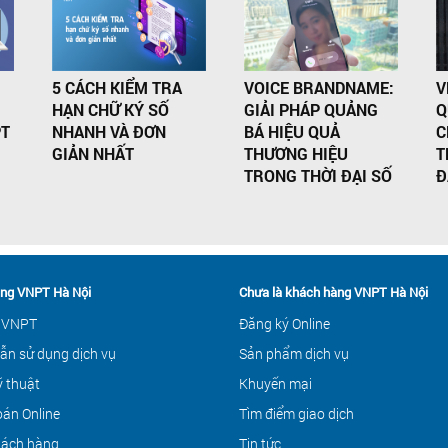
5 CÁCH KIỂM TRA
VOICE BRANDNAME:
V
HẠN CHỮ KÝ SỐ
GIẢI PHÁP QUẢNG
Q
PT
NHANH VÀ ĐƠN
BÁ HIỆU QUẢ
C
GIẢN NHẤT
THƯƠNG HIỆU
T
TRONG THỜI ĐẠI SỐ
Đ
ng VNPT Hà Nội
Chưa là khách hàng VNPT Hà Nội
 VNPT
Đăng ký Online
ẫn sử dụng dịch vụ
Sản phẩm dịch vụ
ỹ thuật
Khuyến mại
án Online
Tìm điểm giao dịch
hách hàng
Tin tức