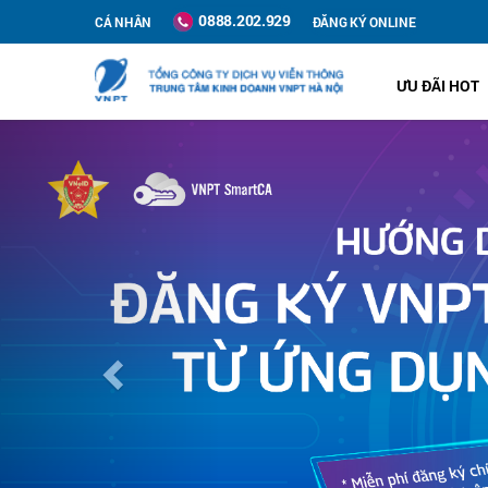
0888.202.929
CÁ NHÂN
ĐĂNG KÝ ONLINE
ƯU ĐÃI HOT
Previous