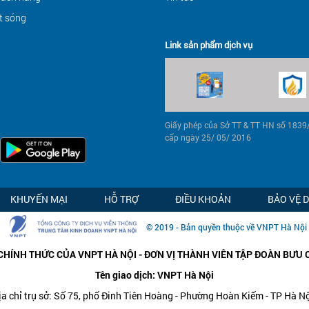
t sóng
Link sản phẩm dịch vụ
Giấy phép của Sở TT & TT HN số 183
cấp ngày 25/ 05/ 2016
KHUYẾN MẠI
HỖ TRỢ
ĐIỀU KHOẢN
BẢO VỆ 
© 2019 - Bản quyền thuộc về VNPT Hà Nội
CHÍNH THỨC CỦA VNPT HÀ NỘI - ĐƠN VỊ THÀNH VIÊN TẬP ĐOÀN BƯU 
Tên giao dịch: VNPT Hà Nội
ịa chỉ trụ sở: Số 75, phố Đinh Tiên Hoàng - Phường Hoàn Kiếm - TP Hà Nộ