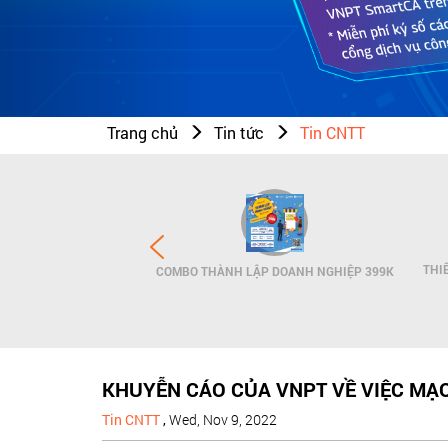
Trang chủ
Tin tức
Tin CNTT
N THƯƠNG HIỆU - SMS
THI
COMBO THÀNH LẬP DOANH NGHIỆP 399K
NDNAME
KHUYỄN CÁO CỦA VNPT VỀ VIỆC MẠO
Tin CNTT
,
Wed, Nov 9, 2022