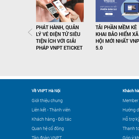
PHÁT HÀNH, QUẢN
TẢI PHẦN MỀM KÊ
LÝ VÉ ĐIỆN TỬ SIÊU
KHAI BẢO HIỂM XÃ
TIỆN ÍCH VỚI GIẢI
HỘI MỚI NHẤT VN
PHÁP VNPT ETICKET
5.0
Về VNPT Hà Nội
Khách hà
Giới thiệu chung
Member
Liên kết - Thành viên
Hướng d
Khách hàng - Đối tác
Hỗ trợ k
Quan hệ cổ đông
Thanh to
Tập đoàn VNPT
Góp ý k