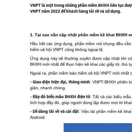
VNPT là một trong những phần mềm BHXH liên tục được 
VNPT năm 2022 để khách hàng tải về và sử dụng.
1. Tại sao cần cập nhật phần mềm kê khai BHXH m
Hầu hết các ứng dụng, phần mềm nói chung đều cần 
hiểm xã hội VNPT cũng không ngoại lệ.
Ứng dụng này sẽ thường xuyên được cập nhật khi có 
BHXH mới nhất để thực hiện kê khai các giấy tờ, thủ 
Ngoài ra, phần mềm bảo hiểm xã hội VNPT mới nhất còn
- Giao diện hiện đại, thông minh
: VNPT-BHXH phiên bản
giản, nhanh chóng.
- Đầy đủ biểu mẫu BHXH điện tử
: Tất cả các biểu mẫ
tích hợp đầy đủ, giúp người dùng lập được mọi tờ kha
- Dễ dàng tải về và cài đặt
: Việc tải phần mềm kê khai
Android.