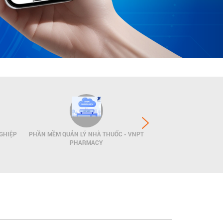
GHIỆP
PHẦN MỀM QUẢN LÝ NHÀ THUỐC - VNPT
GIẢI PHÁP QUẢN LÝ
PHARMACY
POS