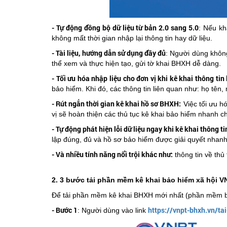
- Tự động đồng bộ dữ liệu từ bản 2.0 sang 5.0
: Nếu k
không mất thời gian nhập lại thông tin hay dữ liệu.
- Tài liệu, hướng dẫn sử dụng đầy đủ
: Người dùng không
thể xem và thực hiện tạo, gửi tờ khai BHXH dễ dàng.
- Tối ưu hóa nhập liệu cho đơn vị khi kê khai thông tin
bảo hiểm. Khi đó, các thông tin liên quan như: họ tên
- Rút ngắn thời gian kê khai hồ sơ BHXH:
Việc tối ưu hó
vị sẽ hoàn thiện các thủ tục kê khai bảo hiểm nhanh 
- Tự động phát hiện lỗi dữ liệu ngay khi kê khai thông ti
lập đúng, đủ và hồ sơ bảo hiểm được giải quyết nhan
- Và nhiều tính năng nổi trội khác như:
thông tin về thủ
2. 3 bước tải phần mềm kê khai bảo hiểm xã hội 
Để tải phần mềm kê khai BHXH mới nhất (phần mềm bả
- Bước 1
https://vnpt-bhxh.vn/tai
: Người dùng vào link