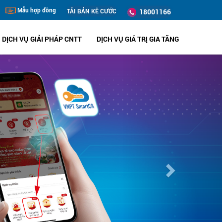
Mẫu hợp đồng
TẢI BẢN KÊ CƯỚC
18001166
DỊCH VỤ GIẢI PHÁP CNTT
DỊCH VỤ GIÁ TRỊ GIA TĂNG
Next