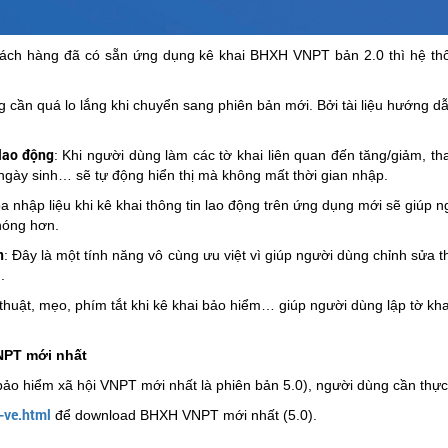
hách hàng đã có sẵn ứng dụng kê khai BHXH VNPT bản 2.0 thì hệ th
 cần quá lo lắng khi chuyển sang phiên bản mới. Bởi tài liệu hướng 
 lao động
: Khi người dùng làm các tờ khai liên quan đến tăng/giảm, th
, ngày sinh… sẽ tự động hiển thị mà không mất thời gian nhập.
a nhập liệu khi kê khai thông tin lao động trên ứng dụng mới sẽ giúp n
chóng hơn.
n
: Đây là một tính năng vô cùng ưu việt vì giúp người dùng chỉnh sửa 
h.
 thuật, mẹo, phím tắt khi kê khai bảo hiểm… giúp người dùng lập tờ k
VNPT mới nhất
o hiểm xã hội VNPT mới nhất là phiên bản 5.0), người dùng cần thực
-ve.html
để download BHXH VNPT mới nhất (5.0).