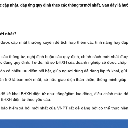
cập nhật, đáp ứng quy định theo các thông tư mới nhất. Sau đây là h
ới nhất?
được cập nhật thường xuyên để tích hợp thêm các tính năng hay đáp
các thông tư, nghị định hoặc các quy định, chính sách mới nhất đ
tục đúng quy định. Từ đó, hồ sơ BHXH của doanh nghiệp sẽ được chấp 
 có nhiều ưu điểm nổi bật, giúp người dùng dễ dàng lập tờ khai, gửi
 5.0 là bản mới nhất, sở hữu giao diện thân thiện, thông minh giúp 
u để kê khai BHXH điện tử như: tăng/giảm lao động, điều chỉnh mức
i BHXH điện tử theo yêu cầu.
 bảo hiểm xã hội mới nhất của VNPT rất dễ dàng bởi có thể thực hiện