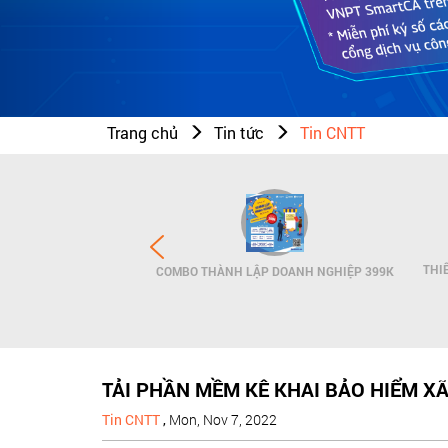
Trang chủ
Tin tức
Tin CNTT
N THƯƠNG HIỆU - SMS
THI
COMBO THÀNH LẬP DOANH NGHIỆP 399K
NDNAME
TẢI PHẦN MỀM KÊ KHAI BẢO HIỂM XÃ
Tin CNTT
,
Mon, Nov 7, 2022