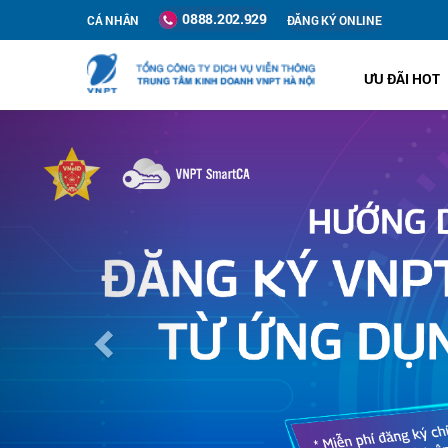
0888.202.929
CÁ NHÂN
ĐĂNG KÝ ONLINE
ƯU ĐÃI HOT
Previous