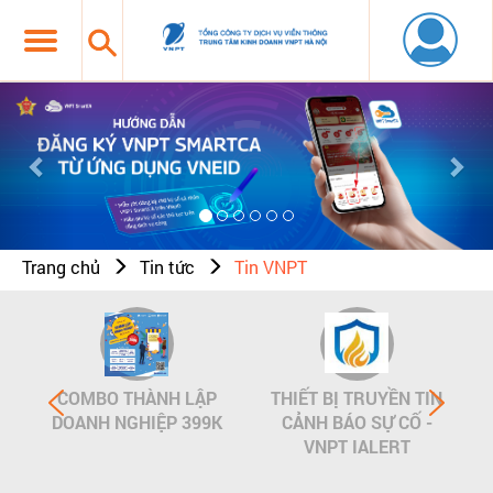
Previous
Nex
Trang chủ
Tin tức
Tin VNPT
COMBO THÀNH LẬP
THIẾT BỊ TRUYỀN TIN
DOANH NGHIỆP 399K
CẢNH BÁO SỰ CỐ -
VNPT IALERT