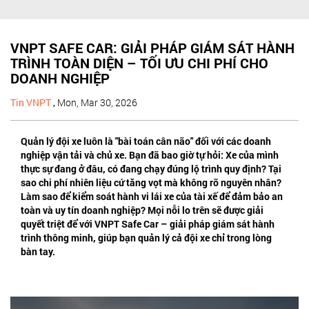
VNPT SAFE CAR: GIẢI PHÁP GIÁM SÁT HÀNH
TRÌNH TOÀN DIỆN – TỐI ƯU CHI PHÍ CHO
DOANH NGHIỆP
Tin VNPT
,
Mon, Mar 30, 2026
Quản lý đội xe luôn là "bài toán cân não" đối với các doanh
nghiệp vận tải và chủ xe. Bạn đã bao giờ tự hỏi: Xe của mình
thực sự đang ở đâu, có đang chạy đúng lộ trình quy định? Tại
sao chi phí nhiên liệu cứ tăng vọt mà không rõ nguyên nhân?
Làm sao để kiểm soát hành vi lái xe của tài xế để đảm bảo an
toàn và uy tín doanh nghiệp? Mọi nỗi lo trên sẽ được giải
quyết triệt để với VNPT Safe Car – giải pháp giám sát hành
trình thông minh, giúp bạn quản lý cả đội xe chỉ trong lòng
bàn tay.