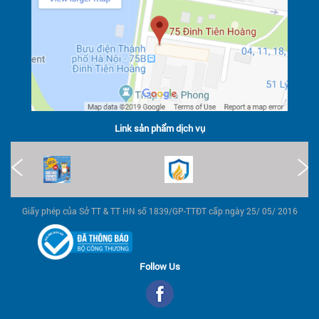
Link sản phẩm dịch vụ
Giấy phép của Sở TT & TT HN số 1839/GP-TTĐT cấp ngày 25/ 05/ 2016
Follow Us