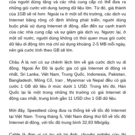
của người dùng tăng và các nhà cung cấp có thể đưa ra
những gói cước với dung lượng dữ liệu lớn. Từ đó, giá thành
của 1GB sẽ rẻ hơn. Ngoài ra ở một số thị trường, các dịch vụ
Internet băng rộng cố định không phát triển, người dùng
buộc phải sử dụng Internet di động, dẫn đến sự cạnh tranh
của các nhà cung cấp và sự giảm giá dịch vụ. Ngược lại, ở
một số nước, người dùng không có thói quen mua gói cước
dữ liệu di động lớn mà chỉ sử dụng khoảng 2-5 MB mỗi ngày,
nên giá cước tính theo GB sẽ lớn.
Châu Á là nơi có sự chênh lệch lớn về giá cước dịch vụ di
động. Ngoài Ấn Độ là quốc gia có giá Internet di động rẻ
nhất, Sri Lanka, Việt Nam, Trung Quốc, Indonesia, Pakistan,
Bangladesh, Mông Cổ, Iran , Myanmar và Nepal đều có giá
cước 1 GB dữ liệu ở mức dưới 1 USD. Trong khi đó, Hàn
Quốc lại là một trong những thị trường có giá Internet di
động cao nhất, trung bình gần 11 USD cho 1 GB dữ liệu.
Mới đây, Speedtest cũng đưa ra thống kê về tốc độ Internet
tại Việt Nam. Trong tháng 5, Việt Nam đứng thứ 60 về tốc độ
Internet di động, với tốc độ trung bình 32,83 Mb/giây.
Cable là đơn vị có trụ sở tại Anh, chuyên nghiên cứu thị