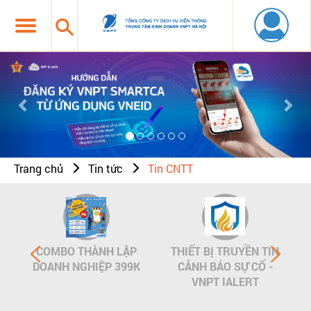
Previous
Nex
Trang chủ
Tin tức
Tin CNTT
COMBO THÀNH LẬP
THIẾT BỊ TRUYỀN TIN
DOANH NGHIỆP 399K
CẢNH BÁO SỰ CỐ -
VNPT IALERT