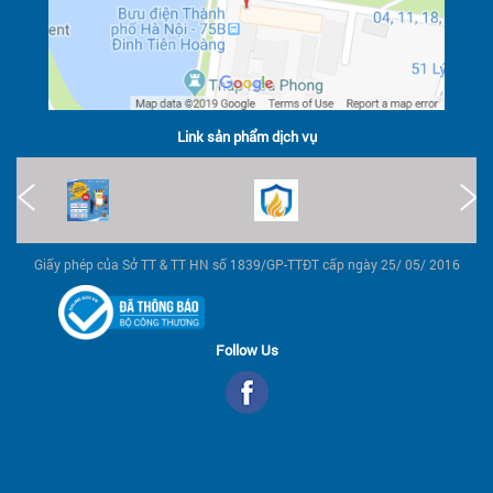
Link sản phẩm dịch vụ
Giấy phép của Sở TT & TT HN số 1839/GP-TTĐT cấp ngày 25/ 05/ 2016
Follow Us