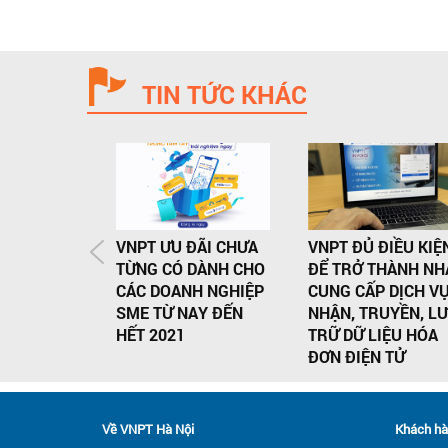
TIN TỨC KHÁC
VNPT ƯU ĐÃI CHƯA
VNPT ĐỦ ĐIỀU KIỆ
TỪNG CÓ DÀNH CHO
ĐỂ TRỞ THÀNH NH
CÁC DOANH NGHIỆP
CUNG CẤP DỊCH V
SME TỪ NAY ĐẾN
NHẬN, TRUYỀN, L
HẾT 2021
TRỮ DỮ LIỆU HÓA
ĐƠN ĐIỆN TỬ
Về VNPT Hà Nội
Khách hà