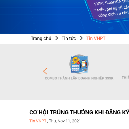
Trang chủ
Tin tức
Tin VNPT
N THƯƠNG HIỆU - SMS
THI
COMBO THÀNH LẬP DOANH NGHIỆP 399K
NDNAME
CƠ HỘI TRÚNG THƯỞNG KHI ĐĂNG K
Tin VNPT
,
Thu, Nov 11, 2021