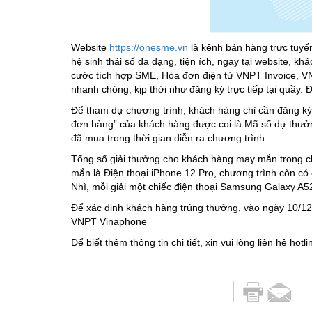
Website
https://onesme.vn
là kênh bán hàng trực tuyế
hệ sinh thái số đa dạng, tiện ích, ngay tại website, k
cước tích hợp SME, Hóa đơn điện tử VNPT Invoice, V
nhanh chóng, kịp thời như đăng ký trực tiếp tại quầy. 
Để
t
ham dự chương trình, khách hàng chỉ cần đăng ký
đơn hàng” của khách hàng được coi là Mã số dự thưở
đã mua trong thời gian diễn ra chương trình.
Tổng số giải thưởng cho khách hàng may mắn trong ch
mắn là Điện thoại iPhone 12 Pro, chương trình còn c
Nhì, mỗi giải một chiếc điện thoại Samsung Galaxy A52
Để xác định khách hàng trúng thưởng, vào ngày 10/1
VNPT Vinaphone
Để biết thêm thông tin chi tiết, xin vui lòng liên hệ hot