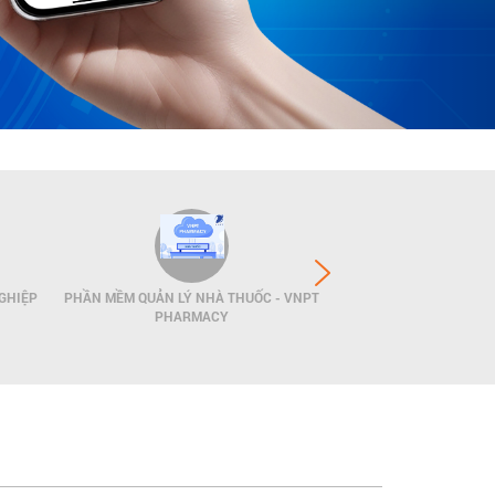
GHIỆP
PHẦN MỀM QUẢN LÝ NHÀ THUỐC - VNPT
GIẢI PHÁP QUẢN LÝ
PHARMACY
POS