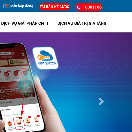
Mẫu hợp đồng
TẢI BẢN KÊ CƯỚC
18001166
DỊCH VỤ GIẢI PHÁP CNTT
DỊCH VỤ GIÁ TRỊ GIA TĂNG
Next