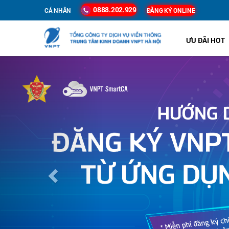
0888.202.929
CÁ NHÂN
ĐĂNG KÝ ONLINE
ƯU ĐÃI HOT
Previous