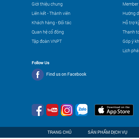
Giới thiệu chung
Member
Liên kết - Thành viên
Hướng d
Khách hàng - Đối tác
Hỗ trợ k
Quan hệ cổ đông
Thanh to
Tập đoàn VNPT
Góp ý k
Lịch phá
Follow Us
Find us on Facebook
TRANG CHỦ
SẢN PHẨM DỊCH VỤ