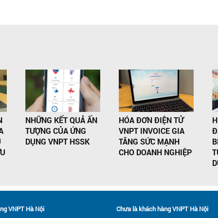
N
NHỮNG KẾT QUẢ ẤN
HÓA ĐƠN ĐIỆN TỬ
H
A
TƯỢNG CỦA ỨNG
VNPT INVOICE GIA
Đ
Ụ
DỤNG VNPT HSSK
TĂNG SỨC MẠNH
B
ƯU
CHO DOANH NGHIỆP
T
D
ng VNPT Hà Nội
Chưa là khách hàng VNPT Hà Nội