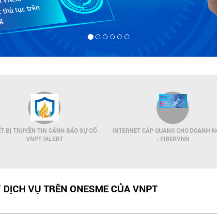
ẾT BỊ TRUYỀN TIN CẢNH BÁO SỰ CỐ -
INTERNET CÁP QUANG CHO DOANH N
VNPT IALERT
- FIBERVNN
Ý DỊCH VỤ TRÊN ONESME CỦA VNPT