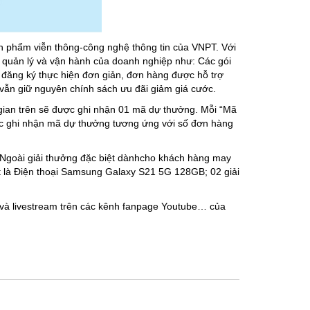
n phẩm viễn thông-công nghệ thông tin của VNPT. Với
ình quản lý và vận hành của doanh nghiệp như: Các gói
đăng ký thực hiện đơn giản, đơn hàng được hỗ trợ
vẫn giữ nguyên chính sách ưu đãi giảm giá cước.
i gian trên sẽ được ghi nhận 01 mã dự thưởng. Mỗi “Mã
ợc ghi nhận mã dự thưởng tương ứng với số đơn hàng
 Ngoài giải thưởng đặc biệt dànhcho khách hàng may
t là Điện thoại Samsung Galaxy S21 5G 128GB; 02 giải
 và livestream trên các kênh fanpage Youtube… của