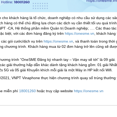
n cho khách hàng là tổ chức, doanh nghiệp có nhu cầu sử dụng các sả
hách hàng có thể chủ động lựa chọn các dịch vụ cần thiết tối ưu quá tr
NPT -CA, Hệ thống phần mềm Quản trị Doanh nghiệp; …. Các thao tác 
Đặc biệt, với các đơn hàng đăng ký trên
https://onesme.vn
, khách hàng 
 các gói cước/dịch vụ trên
https://onesme.vn
, và thanh toán trong thờ
ng chương trình. Khách hàng mua từ 02 đơn hàng trở lên cũng sẽ đư
ương trình “OneSME Đăng ký nhanh tay – Vận may sẽ tới” là 09 giải.
ó các giải thưởng hấp dẫn khác dành tặng khách hàng gồm: 01 giải Nhấ
s 5G và 05 giải Khuyến khích mỗi giải là một Máy in HP kết nối Wifi.
2/2021, VNPT Vinaphone thực hiện chương trình quay số trúng thưởng
line miễn phí
18001260
hoặc truy cập website
https://onesme.vn