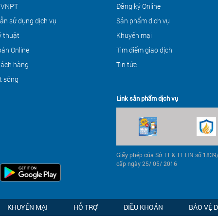
 VNPT
Đăng ký Online
ẫn sử dụng dịch vụ
Sản phẩm dịch vụ
ỹ thuật
Khuyến mại
án Online
Tìm điểm giao dịch
hách hàng
Tin tức
t sóng
Link sản phẩm dịch vụ
Giấy phép của Sở TT & TT HN số 183
cấp ngày 25/ 05/ 2016
KHUYẾN MẠI
HỖ TRỢ
ĐIỀU KHOẢN
BẢO VỆ 