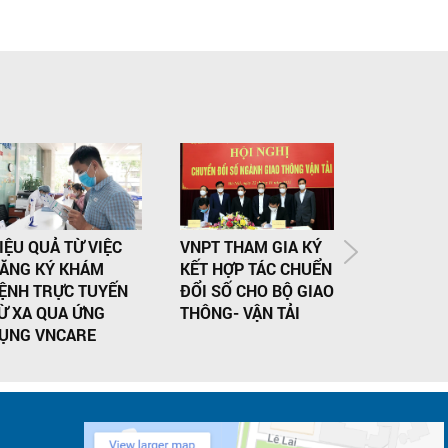
IỆU QUẢ TỪ VIỆC
VNPT THAM GIA KÝ
DỊCH VỤ 
ĂNG KÝ KHÁM
KẾT HỢP TÁC CHUỂN
TÊN MIỀN
ỆNH TRỰC TUYẾN
ĐỔI SỐ CHO BỘ GIAO
DOANH NG
Ừ XA QUA ỨNG
THÔNG- VẬN TẢI
ỤNG VNCARE