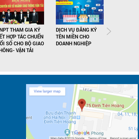
NPT THAM GIA KÝ
DỊCH VỤ ĐĂNG KÝ
VNPT CÓ 
ẾT HỢP TÁC CHUỂN
TÊN MIỀN CHO
HIỆU ĐƯỢ
ỔI SỐ CHO BỘ GIAO
DOANH NGHIỆP
HẠNG TR
HÔNG- VẬN TẢI
GIÁ TOP 
NGHIỆP U
2021