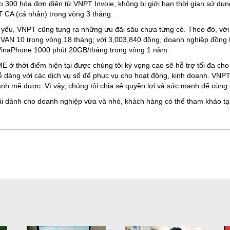
300 hóa đơn điện tử VNPT Invoie, không bị giới hạn thời gian sử dụn
T CA (cá nhân) trong vòng 3 tháng.
iết yếu, VNPT cũng tung ra những ưu đãi sâu chưa từng có. Theo đó, 
VAN 10 trong vòng 18 tháng; với 3,003,840 đồng, doanh nghiệp đồng 
VinaPhone 1000 phút 20GB/tháng trong vòng 1 năm.
E ở thời điểm hiện tại được chúng tôi kỳ vọng cao sẽ hỗ trợ tối đa cho
ễ dàng với các dịch vụ số để phục vụ cho hoạt động, kinh doanh. VNPT
nh mẽ được. Vì vậy, chúng tôi chia sẻ quyền lợi và sức mạnh để cùng d
 đãi dành cho doanh nghiệp vừa và nhỏ, khách hàng có thể tham khảo tạ