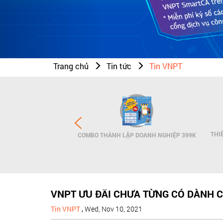
Trang chủ
Tin tức
Tin VNPT
N THƯƠNG HIỆU - SMS
THI
COMBO THÀNH LẬP DOANH NGHIỆP 399K
NDNAME
VNPT ƯU ĐÃI CHƯA TỪNG CÓ DÀNH C
Tin VNPT
,
Wed, Nov 10, 2021