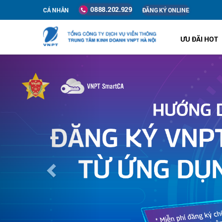
0888.202.929
CÁ NHÂN
ĐĂNG KÝ ONLINE
ƯU ĐÃI HOT
Previous