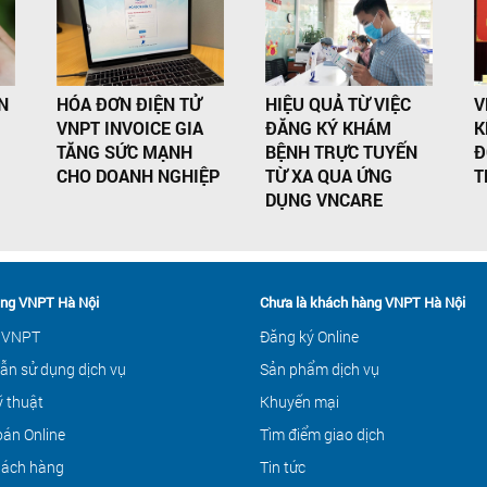
N
HÓA ĐƠN ĐIỆN TỬ
HIỆU QUẢ TỪ VIỆC
V
VNPT INVOICE GIA
ĐĂNG KÝ KHÁM
K
TĂNG SỨC MẠNH
BỆNH TRỰC TUYẾN
Đ
CHO DOANH NGHIỆP
TỪ XA QUA ỨNG
T
DỤNG VNCARE
ng VNPT Hà Nội
Chưa là khách hàng VNPT Hà Nội
 VNPT
Đăng ký Online
ẫn sử dụng dịch vụ
Sản phẩm dịch vụ
ỹ thuật
Khuyến mại
án Online
Tìm điểm giao dịch
hách hàng
Tin tức