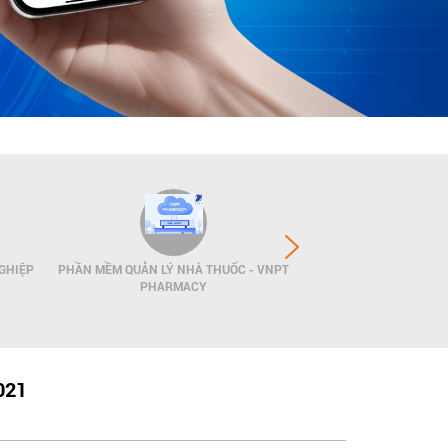
GHIỆP
PHẦN MỀM QUẢN LÝ NHÀ THUỐC - VNPT
GIẢI PHÁP QUẢN LÝ
PHARMACY
POS
021