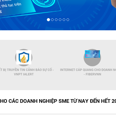
ẾT BỊ TRUYỀN TIN CẢNH BÁO SỰ CỐ -
INTERNET CÁP QUANG CHO DOANH N
VNPT IALERT
- FIBERVNN
HO CÁC DOANH NGHIỆP SME TỪ NAY ĐẾN HẾT 2