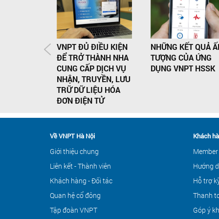
VNPT ĐỦ ĐIỀU KIỆN
NHỮNG KẾT QUẢ Ấ
ĐỂ TRỞ THÀNH NHA
TƯỢNG CỦA ỨNG
CUNG CẤP DỊCH VỤ
DỤNG VNPT HSSK
NHẬN, TRUYỀN, LƯU
TRỮ DỮ LIỆU HÓA
ĐƠN ĐIỆN TỬ
Về VNPT Hà Nội
Khách hà
Giới thiệu chung
Member
Liên kết - Thành viên
Hướng d
Khách hàng - Đối tác
Hỗ trợ k
Quan hệ cổ đông
Thanh to
Tập đoàn VNPT
Góp ý k