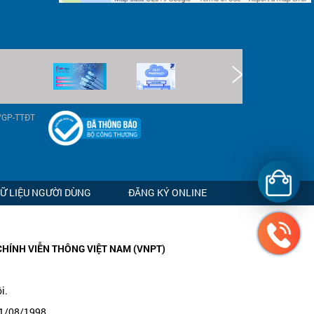
9/GP-TTĐT
DỮ LIỆU NGƯỜI DÙNG
ĐĂNG KÝ ONLINE
CHÍNH VIỄN THÔNG VIỆT NAM (VNPT)
i.
11/08/1998