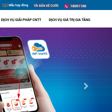
Mẫu hợp đồng
TẢI BẢN KÊ CƯỚC
18001166
DỊCH VỤ GIẢI PHÁP CNTT
DỊCH VỤ GIÁ TRỊ GIA TĂNG
Next