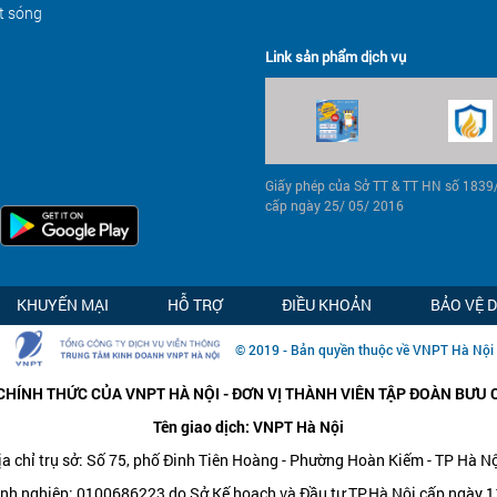
t sóng
Link sản phẩm dịch vụ
Giấy phép của Sở TT & TT HN số 183
cấp ngày 25/ 05/ 2016
KHUYẾN MẠI
HỖ TRỢ
ĐIỀU KHOẢN
BẢO VỆ 
© 2019 - Bản quyền thuộc về VNPT Hà Nội
CHÍNH THỨC CỦA VNPT HÀ NỘI - ĐƠN VỊ THÀNH VIÊN TẬP ĐOÀN BƯU 
Tên giao dịch: VNPT Hà Nội
ịa chỉ trụ sở: Số 75, phố Đinh Tiên Hoàng - Phường Hoàn Kiếm - TP Hà Nộ
nh nghiệp: 0100686223 do Sở Kế hoạch và Đầu tư TP.Hà Nội cấp ngày 