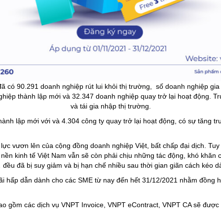
ã có 90.291 doanh nghiệp rút lui khỏi thị trường, số doanh nghiệp gia n
hiệp thành lập mới và 32.347 doanh nghiệp quay trở lại hoạt động. T
và tái gia nhập thị trường.
nh lập mới với và 4.304 công ty quay trở lại hoạt động, có sự tăng tr
lực vươn lên của cộng đồng doanh nghiệp Việt, bất chấp đại dịch. Tuy
ới, nền kinh tế Việt Nam vẫn sẽ còn phải chịu những tác động, khó kh
… đều đã bị suy giảm và bị hạn chế nhiều sau thời gian giãn cách kéo dà
đãi hấp dẫn dành cho các SME từ nay đến hết 31/12/2021 nhằm đồng h
T bao gồm các dịch vụ VNPT Invoice, VNPT eContract, VNPT CA sẽ đượ