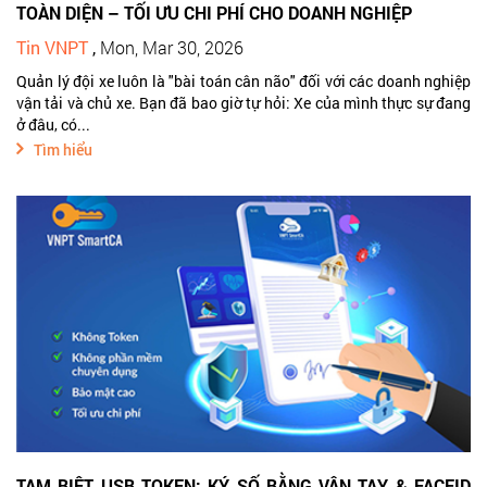
TOÀN DIỆN – TỐI ƯU CHI PHÍ CHO DOANH NGHIỆP
Tin VNPT
,
Mon, Mar 30, 2026
Quản lý đội xe luôn là "bài toán cân não" đối với các doanh nghiệp
vận tải và chủ xe. Bạn đã bao giờ tự hỏi: Xe của mình thực sự đang
ở đâu, có...
Tìm hiểu
TẠM BIỆT USB TOKEN: KÝ SỐ BẰNG VÂN TAY & FACEID