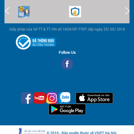
Giấy phép của Sở TT & TT HN số 1839/GP-TTĐT cấp ngày 25/ 05/ 2016
Follow Us
© 2019 - Bản quyền thuộc về VNPT Hà Nội