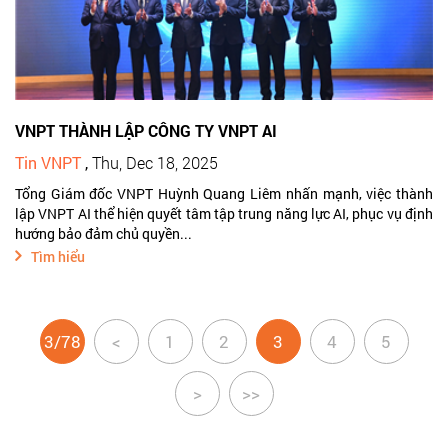
VNPT THÀNH LẬP CÔNG TY VNPT AI
Tin VNPT
,
Thu, Dec 18, 2025
Tổng Giám đốc VNPT Huỳnh Quang Liêm nhấn mạnh, việc thành
lập VNPT AI thể hiện quyết tâm tập trung năng lực AI, phục vụ định
hướng bảo đảm chủ quyền...
Tìm hiểu
3/78
<
1
2
3
4
5
>
>>