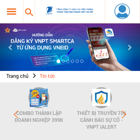
Previous
Nex
Trang chủ
Tin tức
COMBO THÀNH LẬP
THIẾT BỊ TRUYỀN TIN
DOANH NGHIỆP 399K
CẢNH BÁO SỰ CỐ -
VNPT IALERT