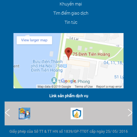
Khuyến mại
Tìm điểm giao dịch
Tin tức
Link sản phẩm dịch vụ
Giấy phép của Sở TT & TT HN số 1839/GP-TTĐT cấp ngày 25/ 05/ 2016