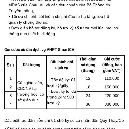
elDAS của Châu Âu và các tiêu chuẩn của Bộ Thông tin
Truyền thông;
• Tối ưu chi phí, tiết kiệm chi phí đầu tư hạ tầng, lưu trữ,
quản lý chứng thư số;
• Đơn giản hồ sơ đăng ký, hỗ trợ ký số từ xa mọi lúc, mọi nơi
thông qua thiết bị di động.
Gói cước ưu đãi dịch vụ VNPT SmartCA
Thời gian
Giá cước
Cấu hình gói
S
Đối tượng
sử dụng
(đồng, bao
TT
dịch vụ
(tháng)
gồm VAT)
1
12
110,000
- Tốc độ ký: 01
Các giáo viên,
lượt ký/giây;
2
18
150,000
CBCNV tại
- Lượt ký tối đa
trường học, cơ
3
24
220,000
trong 24h: 500
sở giáo dục
lượt ký
4
36
330,000
Đặc biệt, ưu đãi miễn phí 01 chữ ký số cá nhân đến Quý Thầy/Cô
để ký số các dịch vụ hành chính công trên cổng dịch vụ công