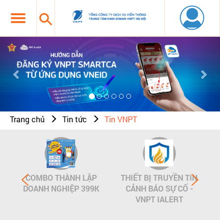
Previous
Nex
Trang chủ
Tin tức
Tin VNPT
COMBO THÀNH LẬP
THIẾT BỊ TRUYỀN TIN
DOANH NGHIỆP 399K
CẢNH BÁO SỰ CỐ -
VNPT IALERT