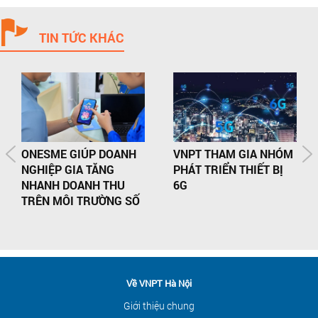
TIN TỨC KHÁC
ONESME GIÚP DOANH
VNPT THAM GIA NHÓM
NGHIỆP GIA TĂNG
PHÁT TRIỂN THIẾT BỊ
NHANH DOANH THU
6G
TRÊN MÔI TRƯỜNG SỐ
Về VNPT Hà Nội
Giới thiệu chung