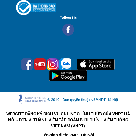
Follow Us
© 2019 - Bản quyền thuộc về VNPT Hà Nội
WEBSITE ĐĂNG KÝ DỊCH VỤ ONLINE CHÍNH THỨC CỦA VNPT HÀ
NỘI - ĐƠN VỊ THÀNH VIÊN TẬP ĐOÀN BƯU CHÍNH VIỄN THÔNG
VIỆT NAM (VNPT)
Tên giao dịch: VNPT Hà Nội