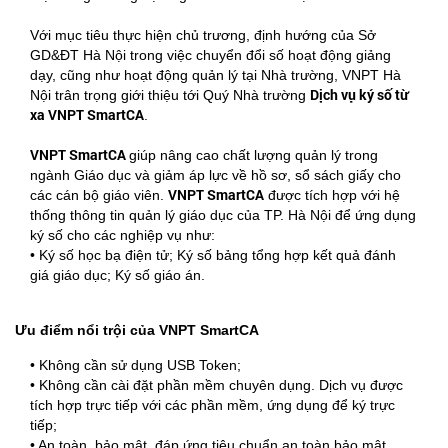
Với mục tiêu thực hiện chủ trương, định hướng của Sở
GD&ĐT Hà Nội trong việc chuyển đổi số hoạt động giảng
dạy, cũng như hoạt động quản lý tại Nhà trường, VNPT Hà
Dịch vụ ký số từ
Nội trân trọng giới thiệu tới Quý Nhà trường
xa VNPT SmartCA
.
VNPT SmartCA
giúp nâng cao chất lượng quản lý trong
ngành Giáo dục và giảm áp lực về hồ sơ, sổ sách giấy cho
VNPT SmartCA
các cán bộ giáo viên.
được tích hợp với hệ
thống thông tin quản lý giáo dục của TP. Hà Nội để ứng dụng
ký số cho các nghiệp vụ như:
• Ký số học bạ điện tử; Ký số bảng tổng hợp kết quả đánh
giá giáo dục; Ký số giáo án.
Ưu điểm nổi trội của VNPT SmartCA
• Không cần sử dụng USB Token;
• Không cần cài đặt phần mềm chuyên dụng. Dịch vụ được
tích hợp trực tiếp với các phần mềm, ứng dụng để ký trực
tiếp;
• An toàn, bảo mật, đáp ứng tiêu chuẩn an toàn bảo mật