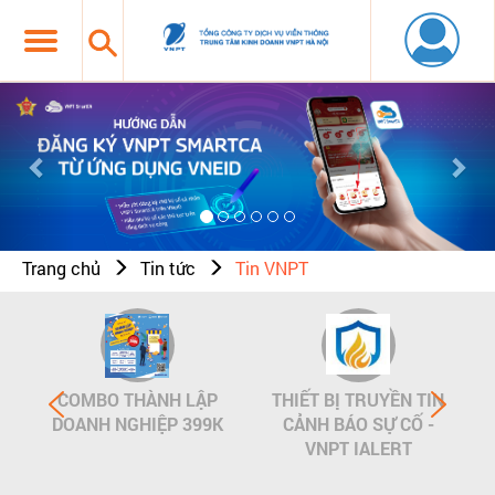
Previous
Nex
Trang chủ
Tin tức
Tin VNPT
COMBO THÀNH LẬP
THIẾT BỊ TRUYỀN TIN
DOANH NGHIỆP 399K
CẢNH BÁO SỰ CỐ -
VNPT IALERT