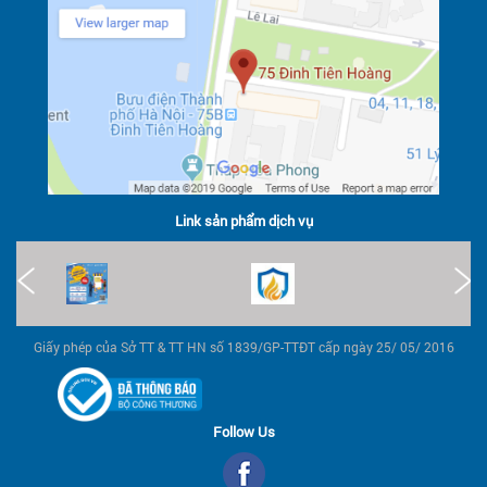
Link sản phẩm dịch vụ
Giấy phép của Sở TT & TT HN số 1839/GP-TTĐT cấp ngày 25/ 05/ 2016
Follow Us