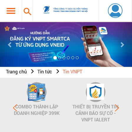
Previous
Nex
Trang chủ
Tin tức
Tin VNPT
COMBO THÀNH LẬP
THIẾT BỊ TRUYỀN TIN
DOANH NGHIỆP 399K
CẢNH BÁO SỰ CỐ -
VNPT IALERT