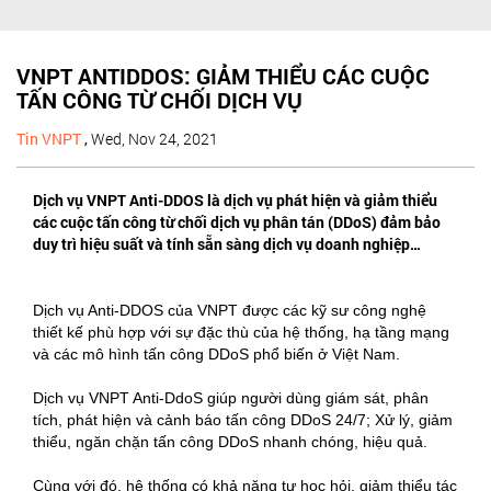
VNPT ANTIDDOS: GIẢM THIỂU CÁC CUỘC
TẤN CÔNG TỪ CHỐI DỊCH VỤ
Tin VNPT
,
Wed, Nov 24, 2021
Dịch vụ VNPT Anti-DDOS là dịch vụ phát hiện và giảm thiểu
các cuộc tấn công từ chối dịch vụ phân tán (DDoS) đảm bảo
duy trì hiệu suất và tính sẵn sàng dịch vụ doanh nghiệp…
Dịch vụ Anti-DDOS của VNPT được các kỹ sư công nghệ
thiết kế phù hợp với sự đặc thù của hệ thống, hạ tầng mạng
và các mô hình tấn công DDoS phổ biến ở Việt Nam.
Dịch vụ VNPT Anti-DdoS giúp người dùng giám sát, phân
tích, phát hiện và cảnh báo tấn công DDoS 24/7; Xử lý, giảm
thiểu, ngăn chặn tấn công DDoS nhanh chóng, hiệu quả.
Cùng với đó, hệ thống có khả năng tự học hỏi, giảm thiểu tác