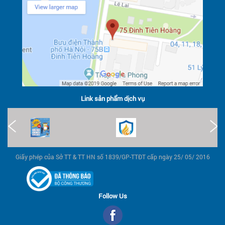
Link sản phẩm dịch vụ
Giấy phép của Sở TT & TT HN số 1839/GP-TTĐT cấp ngày 25/ 05/ 2016
Follow Us