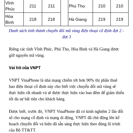
Vĩnh
211
211
Phú Thọ
210
210
Phúc
Hòa
218
218
Hà Giang
219
219
Bình
Danh sách tỉnh thành chuyển đổi mã vùng điện thoại cố định đợt 2 -
đợt 3
Riêng các tỉnh Vĩnh Phúc, Phú Thọ, Hòa Bình và Hà Giang được
giữ nguyên mã vùng.
Vai trò của VNPT
VNPT VinaPhone là nhà mạng chiếm tới hơn 90% thị phần thuê
bao điện thoại cố định này cho biết việc chuyển đổi mã vùng sẽ
thực hiện rất nhanh và sẽ được thực hiện vào ban đêm để giảm thiểu
tối đa sự bất tiện cho khách hàng.
Được biết, trước đó, VNPT VinaPhone đã có kinh nghiệm 2 lần đổi
số cho mạng cố định và mạng di động, VNPT đã chủ động lên kế
hoạch chuyển đổi và hiện đã sẵn sàng thực hiện theo đúng lộ trình
của Bộ TT&TT.