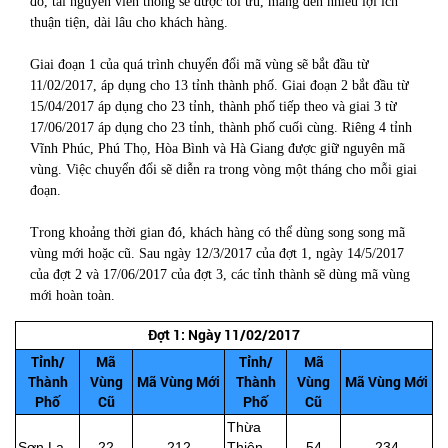
đó, tài nguyên viễn thông sẽ được tối ưu, mang đến nhiều lợi ích
thuận tiện, dài lâu cho khách hàng.
Giai đoạn 1 của quá trình chuyển đổi mã vùng sẽ bắt đầu từ
11/02/2017, áp dụng cho 13 tỉnh thành phố. Giai đoạn 2 bắt đầu từ
15/04/2017 áp dụng cho 23 tỉnh, thành phố tiếp theo và giai 3 từ
17/06/2017 áp dụng cho 23 tỉnh, thành phố cuối cùng. Riêng 4 tỉnh
Vĩnh Phúc, Phú Thọ, Hòa Bình và Hà Giang được giữ nguyên mã
vùng. Việc chuyển đổi sẽ diễn ra trong vòng một tháng cho mỗi giai
đoạn.
Trong khoảng thời gian đó, khách hàng có thể dùng song song mã
vùng mới hoặc cũ. Sau ngày 12/3/2017 của đợt 1, ngày 14/5/2017
của đợt 2 và 17/06/2017 của đợt 3, các tỉnh thành sẽ dùng mã vùng
mới hoàn toàn.
Đợt 1: Ngày 11/02/2017
Tỉnh/
Mã
Tỉnh/
Mã
Thành
Vùng
Mã Vùng Mới
Thành
Vùng
Mã Vùng Mới
Phố
Cũ
Phố
Cũ
Thừa
Sơn La
22
212
Thiên -
54
234