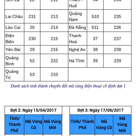
Huế
Quảng
Lai Châu
231
213
510
235
Nam
Lào Cai
20
214
Đà Nẵng
511
236
Điện
Thanh
230
215
37
237
Biên
Hoá
Yên Bái
29
216
Nghệ An
38
238
Quảng
52
232
Hà Tĩnh
39
239
Bình
Quảng
53
233
Trị
Danh sách tỉnh thành chuyển đổi mã vùng điện thoại cố định đợt 1
Đợt 2: Ngày 15/04/2017
Đợt 3: Ngày 17/06/2017
Tỉnh/
Mã
Mã Vùng
Mã Vùng
Tình/ Thành
Mã
Thành
Vùng
Cũ
Mới
Phố
Vùng Cũ
Phố
Mới