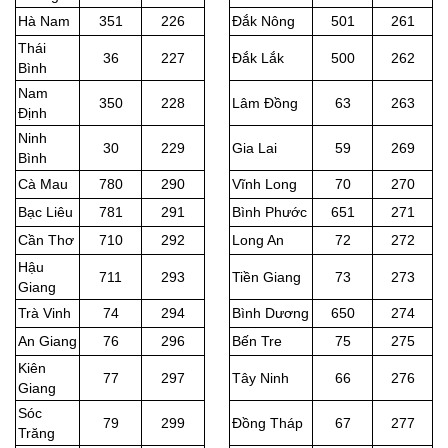
Hà Nam
351
226
Đắk Nông
501
261
Thái
36
227
Đắk Lắk
500
262
Bình
Nam
350
228
Lâm Đồng
63
263
Định
Ninh
30
229
Gia Lai
59
269
Bình
Cà Mau
780
290
Vĩnh Long
70
270
Bạc Liêu
781
291
Bình Phước
651
271
Cần Thơ
710
292
Long An
72
272
Hậu
711
293
Tiền Giang
73
273
Giang
Trà Vinh
74
294
Bình Dương
650
274
An Giang
76
296
Bến Tre
75
275
Kiên
77
297
Tây Ninh
66
276
Giang
Sóc
79
299
Đồng Tháp
67
277
Trăng