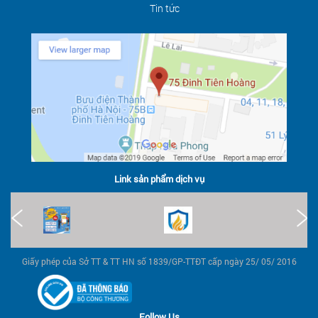
Tin tức
Link sản phẩm dịch vụ
Giấy phép của Sở TT & TT HN số 1839/GP-TTĐT cấp ngày 25/ 05/ 2016
Follow Us