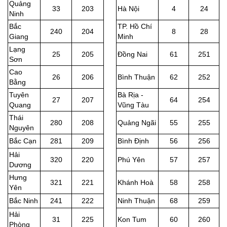
Quảng
33
203
Hà Nội
4
24
Ninh
Bắc
TP. Hồ Chí
240
204
8
28
Giang
Minh
Lạng
25
205
Đồng Nai
61
251
Sơn
Cao
26
206
Bình Thuận
62
252
Bằng
Tuyên
Bà Rịa -
27
207
64
254
Quang
Vũng Tàu
Thái
280
208
Quảng Ngãi
55
255
Nguyên
Bắc Cạn
281
209
Bình Định
56
256
Hải
320
220
Phú Yên
57
257
Dương
Hưng
321
221
Khánh Hoà
58
258
Yên
Bắc Ninh
241
222
Ninh Thuận
68
259
Hải
31
225
Kon Tum
60
260
Phòng