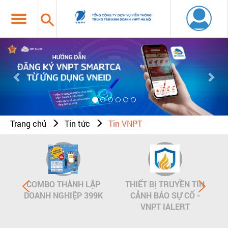
Previous
Nex
Trang chủ
Tin tức
Tin VNPT
COMBO THÀNH LẬP
THIẾT BỊ TRUYỀN TIN
DOANH NGHIỆP 399K
CẢNH BÁO SỰ CỐ -
VNPT IALERT