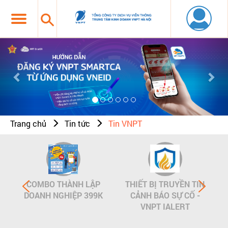
Previous
Nex
Trang chủ
Tin tức
Tin VNPT
COMBO THÀNH LẬP
THIẾT BỊ TRUYỀN TIN
DOANH NGHIỆP 399K
CẢNH BÁO SỰ CỐ -
VNPT IALERT