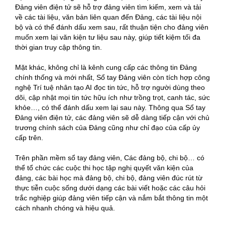
Đảng viên điện tử sẽ hỗ trợ đảng viên tìm kiếm, xem và tải
về các tài liệu, văn bản liên quan đến Đảng, các tài liệu nội
bộ và có thể đánh dấu xem sau, rất thuận tiện cho đảng viên
muốn xem lại văn kiện tư liệu sau này, giúp tiết kiệm tối đa
thời gian truy cập thông tin.
Mặt khác, không chỉ là kênh cung cấp các thông tin Đảng
chính thống và mới nhất, Sổ tay Đảng viên còn tích hợp công
nghệ Trí tuệ nhân tạo AI đọc tin tức, hỗ trợ người dùng theo
dõi, cập nhật mọi tin tức hữu ích như trồng trọt, canh tác, sức
khỏe…, có thể đánh dấu xem lại sau này. Thông qua Sổ tay
Đảng viên điện tử, các đảng viên sẽ dễ dàng tiếp cận với chủ
trương chính sách của Đảng cũng như chỉ đạo của cấp ủy
cấp trên.
Trên phần mềm sổ tay đảng viên, Các đảng bộ, chi bộ… có
thể tổ chức các cuộc thi học tập nghị quyết văn kiện của
đảng, các bài học mà đảng bộ, chi bộ, đảng viên đúc rút từ
thực tiễn cuộc sống dưới dạng các bài viết hoặc các câu hỏi
trắc nghiệp giúp đảng viên tiếp cận và nắm bắt thông tin một
cách nhanh chóng và hiệu quả.