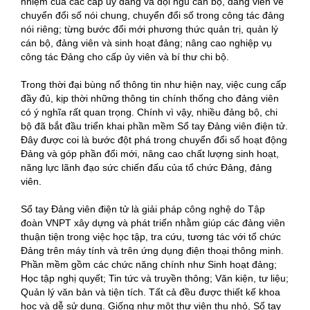
nhiệm của các cấp ủy đảng và đội ngũ cán bộ, đảng viên về
chuyển đổi số nói chung, chuyển đổi số trong công tác đảng
nói riêng; từng bước đổi mới phương thức quản trị, quản lý
cán bộ, đảng viên và sinh hoạt đảng; nâng cao nghiệp vụ
công tác Đảng cho cấp ủy viên và bí thư chi bộ.
Trong thời đại bùng nổ thông tin như hiện nay, việc cung cấp
đầy đủ, kịp thời những thông tin chính thống cho đảng viên
có ý nghĩa rất quan trọng. Chính vì vậy, nhiều đảng bộ, chi
bộ đã bắt đầu triển khai phần mềm Sổ tay Đảng viên điện tử.
Đây được coi là bước đột phá trong chuyển đổi số hoạt động
Đảng và góp phần đổi mới, nâng cao chất lượng sinh hoạt,
năng lực lãnh đạo sức chiến đấu của tổ chức Đảng, đảng
viên.
Sổ tay Đảng viên điện tử là giải pháp công nghệ do Tập
đoàn VNPT xây dựng và phát triển nhằm giúp các đảng viên
thuận tiện trong việc học tập, tra cứu, tương tác với tổ chức
Đảng trên máy tính và trên ứng dụng điện thoại thông minh.
Phần mềm gồm các chức năng chính như Sinh hoạt đảng;
Học tập nghị quyết; Tin tức và truyền thông; Văn kiện, tư liệu;
Quản lý văn bản và tiện tích. Tất cả đều được thiết kế khoa
học và dễ sử dụng. Giống như một thư viện thu nhỏ, Sổ tay