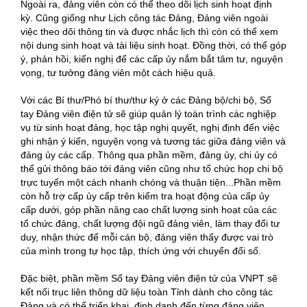
Ngoài ra, đảng viên còn có thể theo dõi lịch sinh hoạt định
kỳ. Cũng giống như Lịch công tác Đảng, Đảng viên ngoài
việc theo dõi thông tin và được nhắc lịch thì còn có thể xem
nội dung sinh hoạt và tài liệu sinh hoạt. Đồng thời, có thể góp
ý, phản hồi, kiến nghị để các cấp ủy nắm bắt tâm tư, nguyện
vọng, tư tưởng đảng viên một cách hiệu quả.
Với các Bí thư/Phó bí thư/thư ký ở các Đảng bộ/chi bộ, Sổ
tay Đảng viên điện tử sẽ giúp quản lý toàn trình các nghiệp
vụ từ sinh hoạt đảng, học tập nghị quyết, nghị định đến việc
ghi nhận ý kiến, nguyện vọng và tương tác giữa đảng viên và
đảng ủy các cấp. Thông qua phần mềm, đảng ủy, chi ủy có
thể gửi thông báo tới đảng viên cũng như tổ chức họp chi bộ
trực tuyến một cách nhanh chóng và thuận tiện...Phần mềm
còn hỗ trợ cấp ủy cấp trên kiểm tra hoạt động của cấp ủy
cấp dưới, góp phần nâng cao chất lượng sinh hoạt của các
tổ chức đảng, chất lượng đội ngũ đảng viên, làm thay đổi tư
duy, nhận thức để mỗi cán bộ, đảng viên thấy được vai trò
của mình trong tự học tập, thích ứng với chuyển đổi số.
Đặc biệt, phần mềm Sổ tay Đảng viên điện tử của VNPT sẽ
kết nối trục liên thông dữ liệu toàn Tỉnh dành cho công tác
Đảng và có thể triển khai, định danh đến từng đảng viên.