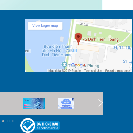
9/GP-TTĐT