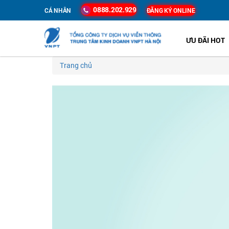
0888.202.929
CÁ NHÂN
ĐĂNG KÝ ONLINE
ƯU ĐÃI HOT
Trang chủ