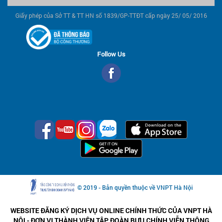
Giấy phép của Sở TT & TT HN số 1839/GP-TTĐT cấp ngày 25/ 05/ 2016
Follow Us
© 2019 - Bản quyền thuộc về VNPT Hà Nội
WEBSITE ĐĂNG KÝ DỊCH VỤ ONLINE CHÍNH THỨC CỦA VNPT HÀ
NỘI - ĐƠN VỊ THÀNH VIÊN TẬP ĐOÀN BƯU CHÍNH VIỄN THÔNG