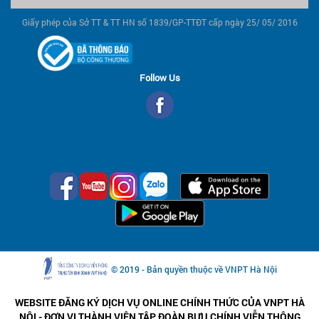
Giấy phép của Sở TT & TT HN số 1839/GP-TTĐT cấp ngày 25/ 05/ 2016
Follow Us
© 2019 - Bản quyền thuộc về VNPT Hà Nội
WEBSITE ĐĂNG KÝ DỊCH VỤ ONLINE CHÍNH THỨC CỦA VNPT HÀ
NỘI - ĐƠN VỊ THÀNH VIÊN TẬP ĐOÀN BƯU CHÍNH VIỄN THÔNG