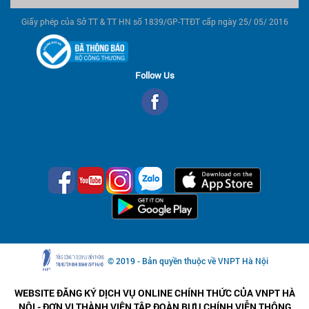
Giấy phép của Sở TT & TT HN số 1839/GP-TTĐT cấp ngày 25/ 05/ 2016
Follow Us
© 2019 - Bản quyền thuộc về VNPT Hà Nội
WEBSITE ĐĂNG KÝ DỊCH VỤ ONLINE CHÍNH THỨC CỦA VNPT HÀ
NỘI - ĐƠN VỊ THÀNH VIÊN TẬP ĐOÀN BƯU CHÍNH VIỄN THÔNG